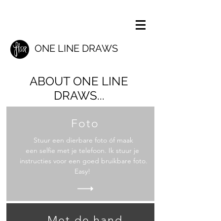
ONE LINE DRAWS
ABOUT ONE LINE
DRAWS...
Foto
Stuur een dierbare foto óf maak
een selfie met je telefoon. Ik stuur je
instructies voor een goed bruikbare foto.
Easy!
Met de hand