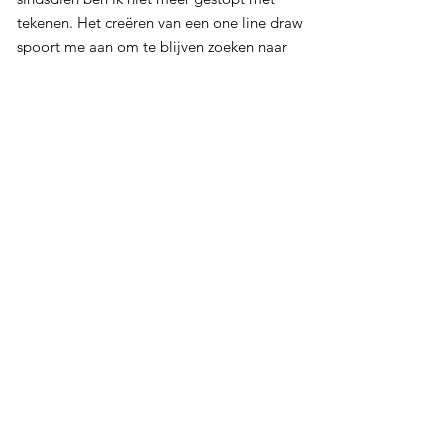
tekenen. Het creëren van een one line draw
spoort me aan om te blijven zoeken naar
wat wél en wat niet essentieel is voor
identiteit.
Familie
Het liefst maak ik een ontwerp van familie
(zoals broers en zussen), omdat ik het
fascinerend vind om tijdens het ontwerpen
op zoek te gaan naar de overeenkomsten
en vormverschillen (fysieke identiteit).
Voor mij is mijn ontwerp perfect wanneer
ik een balans bereik tussen vrij
geïnterpreteerde lijnen en een greep op
de realiteit.
Interesse?
Stuur een bericht